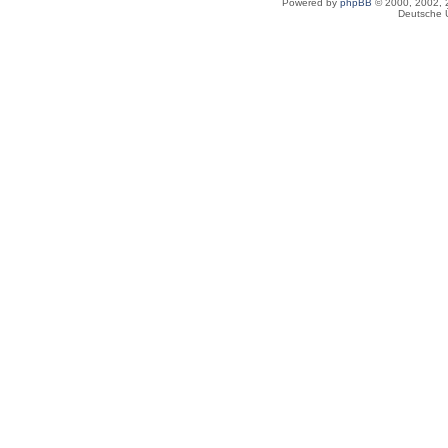
Powered by
phpBB
© 2000, 2002, 
Deutsche 