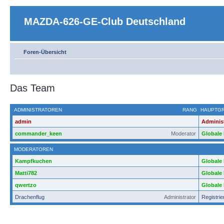
MAZDA-626-GE-Club Deutschland
Foren-Übersicht
Das Team
ADMINISTRATOREN
RANG
HAUPTG
admin
Adminis
commander_keen
Moderator
Globale
MODERATOREN
Kampfkuchen
Globale
Matti782
Globale
qwertzo
Globale
Drachenflug
Administrator
Registrie