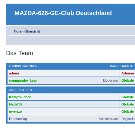
MAZDA-626-GE-Club Deutschland
Foren-Übersicht
Das Team
ADMINISTRATOREN
RANG
HAUPTG
admin
Adminis
commander_keen
Moderator
Globale
MODERATOREN
Kampfkuchen
Globale
Matti782
Globale
qwertzo
Globale
Drachenflug
Administrator
Registrie