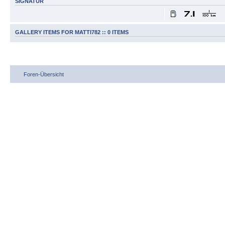
SIGNATUR
GALLERY ITEMS FOR MATTI782 :: 0 ITEMS
Foren-Übersicht