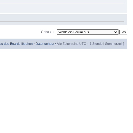
Gehe zu:
ies des Boards löschen
•
Datenschutz
• Alle Zeiten sind UTC + 1 Stunde [ Sommerzeit ]