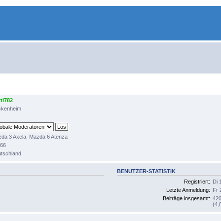
ti782
ckenheim
da 3 Axela, Mazda 6 Atenza
766
tschland
BENUTZER-STATISTIK
Registriert:
Di 
Letzte Anmeldung:
Fr 
Beiträge insgesamt:
420
(4,