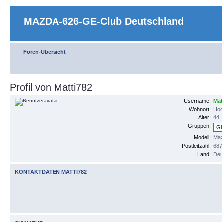
MAZDA-626-GE-Club Deutschland
Foren-Übersicht
Profil von Matti782
Username:
Mat
Wohnort:
Ho
Alter:
44
Gruppen:
Modell:
Maz
Postleitzahl:
68
Land:
Deu
KONTAKTDATEN MATTI782