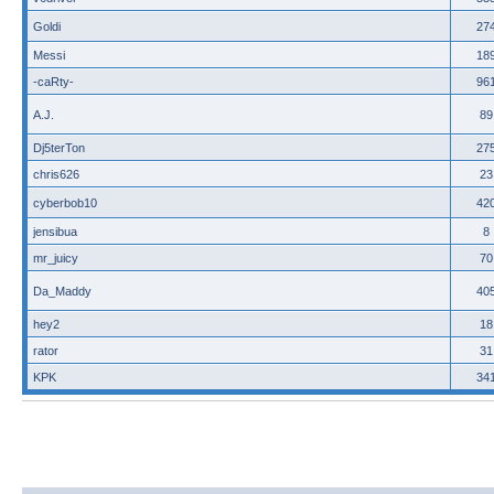
Goldi
27
Messi
18
-caRty-
96
A.J.
89
Dj5terTon
27
chris626
23
cyberbob10
42
jensibua
8
mr_juicy
70
Da_Maddy
40
hey2
18
rator
31
KPK
34