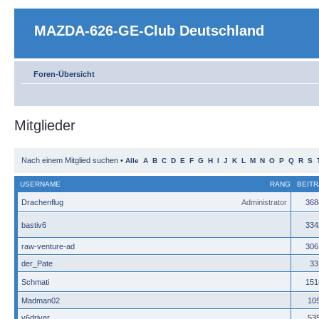
MAZDA-626-GE-Club Deutschland
Foren-Übersicht
Mitglieder
Nach einem Mitglied suchen
•
Alle
A
B
C
D
E
F
G
H
I
J
K
L
M
N
O
P
Q
R
S
USERNAME
RANG
BEIT
Drachenflug
Administrator
368
bastiv6
334
raw-venture-ad
306
der_Pate
33
Schmati
151
Madman02
10
v6driver
53