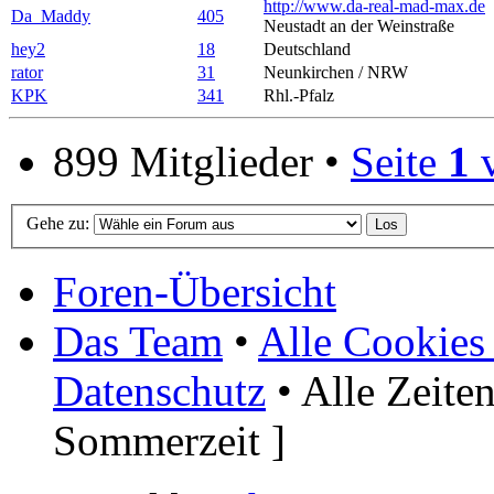
http://www.da-real-mad-max.de
Da_Maddy
405
Neustadt an der Weinstraße
hey2
18
Deutschland
rator
31
Neunkirchen / NRW
KPK
341
Rhl.-Pfalz
899 Mitglieder •
Seite
1
Gehe zu:
Foren-Übersicht
Das Team
•
Alle Cookies
Datenschutz
• Alle Zeite
Sommerzeit ]