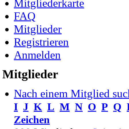
Mitgliederkarte
FAQ
Mitglieder
Registrieren
Anmelden
Mitglieder
Nach einem Mitglied suc
I
J
K
L
M
N
O
P
Q
Zeichen