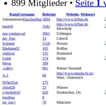
899 Mitglieder •
Seite
1
Rang
Username
Beiträge
Website
,
Wohnort
Administrator
Drachenflug
3684
http://www.626ge.de
http://www.626ge.de
bastiv6
3342
Meschede
raw-venture-ad
3061
Göttingen
der_Pate
33
Lübeck
Schmati
1518
Dessau
Madman02
105
Roßlau
v6driver
535
Dortmund
Goldi
274
Berlin
Messi
189
-caRty-
961
Wiener Neustadt
http://www.mazda.6x.to/
A.J.
89
Wien - Österreich
Dj5terTon
275
chris626
23
Winsen
cyberbob10
420
Neukirchen, Oö
jensibua
8
mr_juicy
70
München