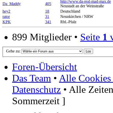
http://www.da-real-mad-max.de
Da_Maddy
405
Neustadt an der Weinstraße
hey2
18
Deutschland
rator
31
Neunkirchen / NRW
KPK
341
Rhl.-Pfalz
899 Mitglieder •
Seite
1
Gehe zu:
Foren-Übersicht
Das Team
•
Alle Cookies
Datenschutz
• Alle Zeite
Sommerzeit ]