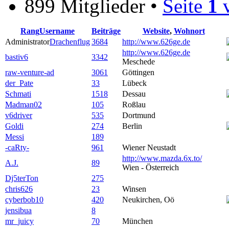
899 Mitglieder •
Seite
1
Rang
Username
Beiträge
Website
,
Wohnort
Administrator
Drachenflug
3684
http://www.626ge.de
http://www.626ge.de
bastiv6
3342
Meschede
raw-venture-ad
3061
Göttingen
der_Pate
33
Lübeck
Schmati
1518
Dessau
Madman02
105
Roßlau
v6driver
535
Dortmund
Goldi
274
Berlin
Messi
189
-caRty-
961
Wiener Neustadt
http://www.mazda.6x.to/
A.J.
89
Wien - Österreich
Dj5terTon
275
chris626
23
Winsen
cyberbob10
420
Neukirchen, Oö
jensibua
8
mr_juicy
70
München