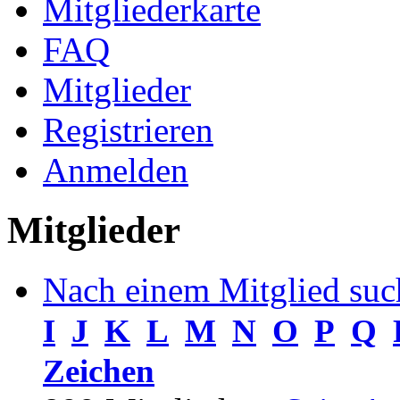
Mitgliederkarte
FAQ
Mitglieder
Registrieren
Anmelden
Mitglieder
Nach einem Mitglied suc
I
J
K
L
M
N
O
P
Q
Zeichen