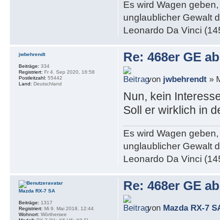
Es wird Wagen geben, 
unglaublicher Gewalt 
Leonardo Da Vinci (14
Re: 468er GE a
jwbehrendt
Beiträge:
334
Registriert:
Fr 4. Sep 2020, 16:58
von
jwbehrendt
» M
Postleitzahl:
55442
Land:
Deutschland
Nun, kein Interess
Soll er wirklich in 
Es wird Wagen geben, 
unglaublicher Gewalt 
Leonardo Da Vinci (14
Re: 468er GE a
Mazda RX-7 SA
Beiträge:
1317
von
Mazda RX-7 S
Registriert:
Mi 9. Mai 2018, 12:44
Wohnort:
Wörthersee