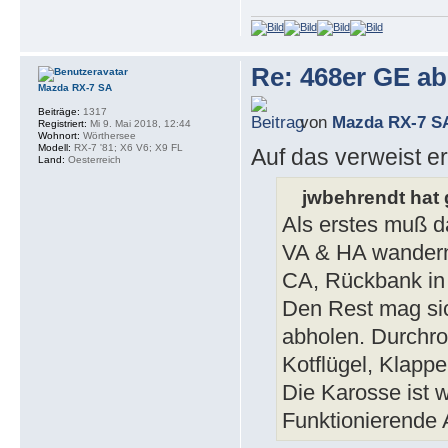
Re: 468er GE a
Mazda RX-7 SA
Beiträge:
1317
von
Mazda RX-7 S
Registriert:
Mi 9. Mai 2018, 12:44
Wohnort:
Wörthersee
Modell:
RX-7 '81; X6 V6; X9 FL
Auf das verweist er
Land:
Oesterreich
jwbehrendt hat 
Als erstes muß d
VA & HA wandern 
CA, Rückbank in 
Den Rest mag si
abholen. Durchro
Kotflügel, Klappe 
Die Karosse ist w
Funktionierende 