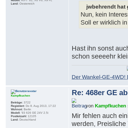
Modell:
RX-7 '81; X6 V6; X9 FL
Land:
Oesterreich
jwbehrendt hat 
Nun, kein Intere
Soll er wirklich i
Hast ihn sonst auch
schon seeeehr klei
Der Wankel-GE-4WD!
Re: 468er GE a
Kampfkuchen
Beiträge:
3722
von
Kampfkuchen
Registriert:
Do 8. Aug 2013, 17:22
Wohnort:
Berlin
Modell:
'93 626 GE 24V 2.5i
Mir fehlen auch ein
Postleitzahl:
12105
Land:
Deutschland
werden, Preisliche 