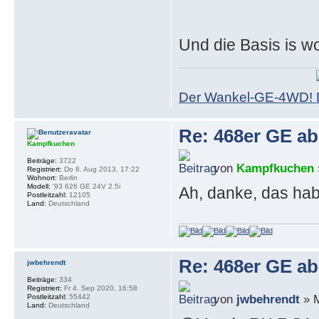
Und die Basis is w
Der Wankel-GE-4WD!
Re: 468er GE a
Kampfkuchen
Beiträge:
3722
von
Kampfkuchen
Registriert:
Do 8. Aug 2013, 17:22
Wohnort:
Berlin
Modell:
'93 626 GE 24V 2.5i
Ah, danke, das hab
Postleitzahl:
12105
Land:
Deutschland
Re: 468er GE a
jwbehrendt
Beiträge:
334
Registriert:
Fr 4. Sep 2020, 16:58
von
jwbehrendt
» M
Postleitzahl:
55442
Land:
Deutschland