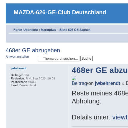
MAZDA-626-GE-Club Deutschland
Foren-Übersicht
‹
Marktplatz
‹
Biete 626 GE Sachen
468er GE abzugeben
Antwort erstellen
468er GE abz
jwbehrendt
Beiträge:
334
Registriert:
Fr 4. Sep 2020, 16:58
Postleitzahl:
55442
von
jwbehrendt
» D
Land:
Deutschland
Reste meines 468e
Abholung.
Details unter:
view