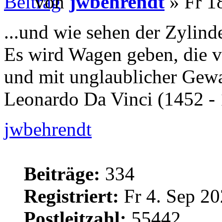
von
jwbehrendt
» Fr 18
...und wie sehen der Zylin
Es wird Wagen geben, die 
und mit unglaublicher Gewa
Leonardo Da Vinci (1452 -
jwbehrendt
Beiträge:
334
Registriert:
Fr 4. Sep 20
Postleitzahl:
55442