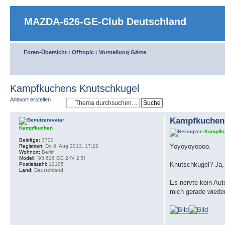
MAZDA-626-GE-Club Deutschland
Foren-Übersicht
‹
Offtopic
‹
Vorstellung Gäste
Kampfkuchens Knutschkugel
Antwort erstellen
Kampfkuchen
Kampfkuchen
von
Kampfk
Beiträge:
3720
Yoyoyoyoooo.
Registriert:
Do 8. Aug 2013, 17:22
Wohnort:
Berlin
Modell:
'93 626 GE 24V 2.5i
Knutschkugel? Ja, 
Postleitzahl:
12105
Land:
Deutschland
Es nervte kein Aut
mich gerade wieder