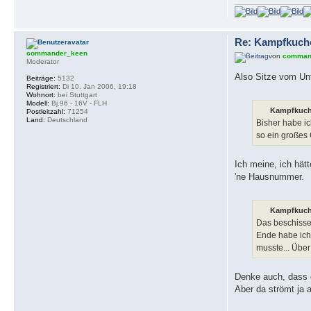
Re: Kampfkuch
commander_keen
von
comman
Moderator
Also Sitze vom Un
Beiträge:
5132
Registriert:
Di 10. Jan 2006, 19:18
Wohnort:
bei Stuttgart
Modell:
Bj.96 - 16V - FLH
Kampfkuch
Postleitzahl:
71254
Land:
Deutschland
Bisher habe ic
so ein großes 
Ich meine, ich hät
'ne Hausnummer.
Kampfkuch
Das beschisse
Ende habe ich 
musste... Über
Denke auch, dass d
Aber da strömt ja 