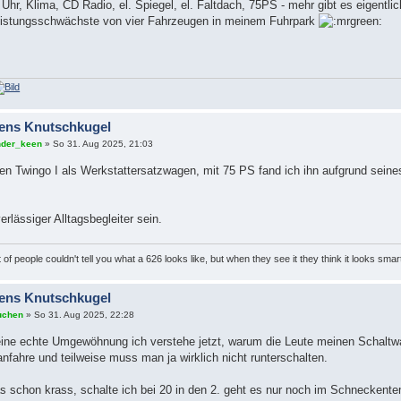
Uhr, Klima, CD Radio, el. Spiegel, el. Faltdach, 75PS - mehr gibt es eigentlic
Leistungsschwächste von vier Fahrzeugen in meinem Fuhrpark
ens Knutschkugel
der_keen
» So 31. Aug 2025, 21:03
inen Twingo I als Werkstattersatzwagen, mit 75 PS fand ich ihn aufgrund seine
erlässiger Alltagsbegleiter sein.
t of people couldn't tell you what a 626 looks like, but when they see it they think it looks smar
ens Knutschkugel
uchen
» So 31. Aug 2025, 22:28
t eine echte Umgewöhnung ich verstehe jetzt, warum die Leute meinen Schaltwa
nfahre und teilweise muss man ja wirklich nicht runterschalten.
s schon krass, schalte ich bei 20 in den 2. geht es nur noch im Schneckente