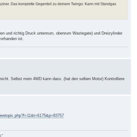
nziner. Das komplette Gegenteil zu deinem Twingo: Kann mit Standgas
en und richtig Druck untenrum, obenrum Wastegate) und Dreizylinder
orhanden ist.
ht. Selbst mein 4WD kann dass. (hat den selben Motor) Kontrolliere
iewtopic.php?f=11&t=6175&p=83757
t."