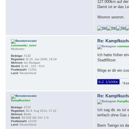
127.000km auf der 
Damit ist er das 
Wromm wromm.
Re: Kampfkuch
commander_keen
von
comman
Moderator
Ich hatte früher e
Beiträge:
5132
Registriert:
Di 10. Jan 2006, 19:18
Stadtflitzer.
Wohnort:
bei Stuttgart
Modell:
Bj.96 - 16V - FLH
Postleitzahl:
71254
Möge er dir ein zuv
Land:
Deutschland
- "A lo
Re: Kampfkuch
Kampfkuchen
von
Kampfk
Beiträge:
3720
Ich sag dir, es is
Registriert:
Do 8. Aug 2013, 17:22
Wohnort:
Berlin
einfach ohne Gas a
Modell:
'93 626 GE 24V 2.5i
Postleitzahl:
12105
Land:
Deutschland
Beim Twingo ist da