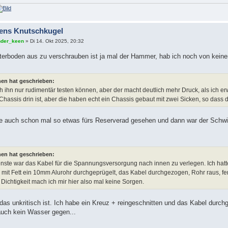
ens Knutschkugel
der_keen
» Di 14. Okt 2025, 20:32
terboden aus zu verschrauben ist ja mal der Hammer, hab ich noch von keine
en hat geschrieben:
h ihn nur rudimentär testen können, aber der macht deutlich mehr Druck, als ich erw
Chassis drin ist, aber die haben echt ein Chassis gebaut mit zwei Sicken, so dass d
te auch schon mal so etwas fürs Reserverad gesehen und dann war der Schwin
en hat geschrieben:
nste war das Kabel für die Spannungsversorgung nach innen zu verlegen. Ich hatt
mit Fett ein 10mm Alurohr durchgeprügelt, das Kabel durchgezogen, Rohr raus, ferti
 Dichtigkeit mach ich mir hier also mal keine Sorgen.
as unkritisch ist. Ich habe ein Kreuz + reingeschnitten und das Kabel durchgez
auch kein Wasser gegen...