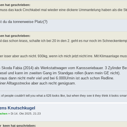
en hat geschrieben:
 muss das kack Cinchkabel mal wieder eine dickere Ummantelung haben als die St
st du da tonnenweise Platz(?)
en hat geschrieben:
t das schon krass, schalte ich bei 20 in den 2. geht es nur noch im Schneckentemp
er isser aber auch nicht. 930kg, wenn ich mich jetzt nicht irre. Mit Klimaanlage mus
n Skoda Fabia (2014) als Werkstattwagen vom Karosseriebauer. 3 Zylinder B
iesel und kann im zweiten Gang im Standgas rollen (kann mein GE nicht).
aus dann nicht mehr viel und bei 6.000U/min ist auch schon Redline.
einer Alltagsstrecke aber auch recht genügsam.
t of people couldn't tell you what a 626 looks like, but when they see it they think it looks smar
ens Knutschkugel
uchen
» Di 14. Okt 2025, 21:23
_keen hat geschrieben: