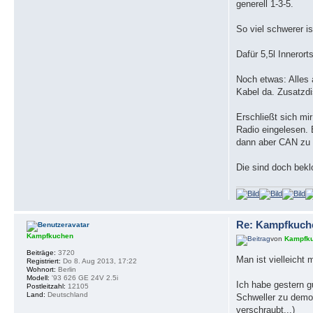
generell 1-3-5.
So viel schwerer i
Dafür 5,5l Innerort
Noch etwas: Alles a
Kabel da. Zusatzdi
Erschließt sich mi
Radio eingelesen. 
dann aber CAN zu s
Die sind doch bekl
Re: Kampfkuch
Kampfkuchen
von
Kampfk
Beiträge:
3720
Man ist vielleicht
Registriert:
Do 8. Aug 2013, 17:22
Wohnort:
Berlin
Modell:
'93 626 GE 24V 2.5i
Ich habe gestern g
Postleitzahl:
12105
Land:
Deutschland
Schweller zu dem
verschraubt...)