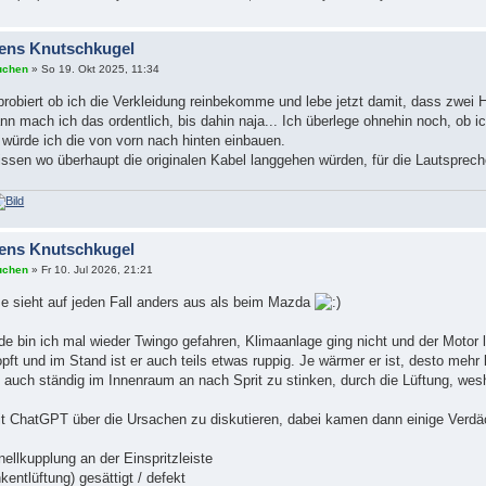
ens Knutschkugel
uchen
» So 19. Okt 2025, 11:34
robiert ob ich die Verkleidung reinbekomme und lebe jetzt damit, dass zwei H
n mach ich das ordentlich, bis dahin naja... Ich überlege ohnehin noch, ob i
, würde ich die von vorn nach hinten einbauen.
ssen wo überhaupt die originalen Kabel langgehen würden, für die Lautsprecher
ens Knutschkugel
uchen
» Fr 10. Jul 2026, 21:21
e sieht auf jeden Fall anders aus als beim Mazda
 bin ich mal wieder Twingo gefahren, Klimaanlage ging nicht und der Motor
opft und im Stand ist er auch teils etwas ruppig. Je wärmer er ist, desto mehr
n auch ständig im Innenraum an nach Sprit zu stinken, durch die Lüftung, wesha
it ChatGPT über die Ursachen zu diskutieren, dabei kamen dann einige Verdäch
ellkupplung an der Einspritzleiste
entlüftung) gesättigt / defekt