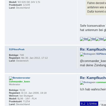
Modell:
'93 626 GE 24V 2.5i
Fahre derzeit
Postleitzahl:
12105
anfahren wie 
Land:
Deutschland
Dafür kommt o
Sehr konservative 
hat untenrum bei 
Re: Kampfkuch
S1PikesPeak
von
S1Pike
Beiträge:
746
Registriert:
Mo 30. Jan 2012, 17:12
@commander_keen w
Land:
Oesterreich
mal deine Zündung,
Re: Kampfkuch
commander_keen
von
comman
Moderator
Ich hab wahrschein
Beiträge:
5132
Registriert:
Di 10. Jan 2006, 19:18
Wohnort:
bei Stuttgart
Modell:
Bj.96 - 16V - FLH
Postleitzahl:
71254
Land:
Deutschland
- "A lo