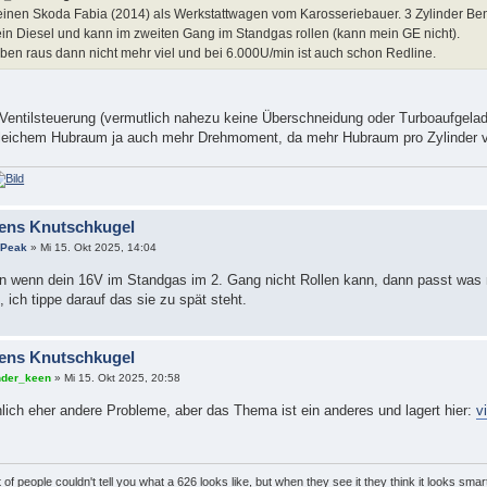
 einen Skoda Fabia (2014) als Werkstattwagen vom Karosseriebauer. 3 Zylinder Be
ein Diesel und kann im zweiten Gang im Standgas rollen (kann mein GE nicht).
ben raus dann nicht mehr viel und bei 6.000U/min ist auch schon Redline.
Ventilsteuerung (vermutlich nahezu keine Überschneidung oder Turboaufgelad
gleichem Hubraum ja auch mehr Drehmoment, da mehr Hubraum pro Zylinder v
ens Knutschkugel
sPeak
» Mi 15. Okt 2025, 14:04
enn dein 16V im Standgas im 2. Gang nicht Rollen kann, dann passt was nic
 ich tippe darauf das sie zu spät steht.
ens Knutschkugel
der_keen
» Mi 15. Okt 2025, 20:58
lich eher andere Probleme, aber das Thema ist ein anderes und lagert hier:
v
t of people couldn't tell you what a 626 looks like, but when they see it they think it looks smar