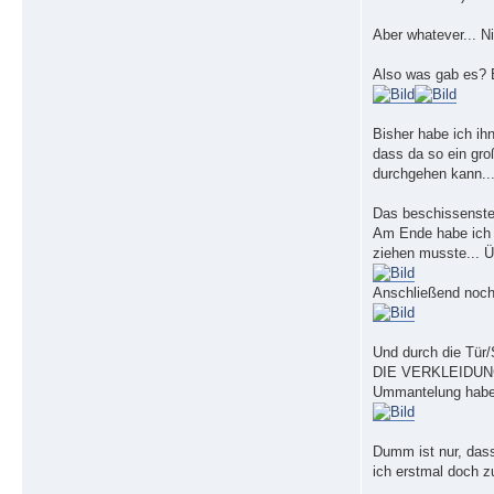
Aber whatever... N
Also was gab es?
Bisher habe ich ih
dass da so ein gro
durchgehen kann...
Das beschissenste 
Am Ende habe ich m
ziehen musste... Ü
Anschließend noch 
Und durch die Tür/
DIE VERKLEIDUNG z
Ummantelung haben
Dumm ist nur, dass
ich erstmal doch z