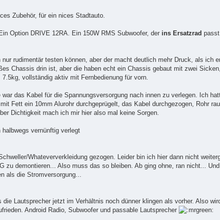
ices Zubehör, für ein nices Stadtauto.
 Ein Option DRIVE 12RA. Ein 150W RMS Subwoofer, der
ins Ersatzrad
passt
n nur rudimentär testen können, aber der macht deutlich mehr Druck, als ich e
ßes Chassis drin ist, aber die haben echt ein Chassis gebaut mit zwei Sicken,
 7.5kg, vollständig aktiv mit Fernbedienung für vorn.
war das Kabel für die Spannungsversorgung nach innen zu verlegen. Ich hatt
it Fett ein 10mm Alurohr durchgeprügelt, das Kabel durchgezogen, Rohr raus, 
ber Dichtigkeit mach ich mir hier also mal keine Sorgen.
halbwegs vernünftig verlegt
Schweller/Whateververkleidung gezogen. Leider bin ich hier dann nicht weit
u demontieren... Also muss das so bleiben. Ab ging ohne, ran nicht... Und 
 als die Stromversorgung...
 die Lautsprecher jetzt im Verhältnis noch dünner klingen als vorher. Also wir
ufrieden. Android Radio, Subwoofer und passable Lautsprecher