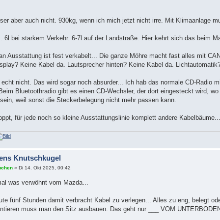
sser aber auch nicht. 930kg, wenn ich mich jetzt nicht irre. Mit Klimaanlage 
s. 6l bei starkem Verkehr. 6-7l auf der Landstraße. Hier kehrt sich das beim M
n Ausstattung ist fest verkabelt... Die ganze Möhre macht fast alles mit CAN,
splay? Keine Kabel da. Lautsprecher hinten? Keine Kabel da. Lichtautomati
r echt nicht. Das wird sogar noch absurder... Ich hab das normale CD-Radio m
Beim Bluetoothradio gibt es einen CD-Wechsler, der dort eingesteckt wird, wo
ein, weil sonst die Steckerbelegung nicht mehr passen kann.
oppt, für jede noch so kleine Ausstattungslinie komplett andere Kabelbäume... 
ens Knutschkugel
uchen
» Di 14. Okt 2025, 00:42
 mal was verwöhnt vom Mazda...
ute fünf Stunden damit verbracht Kabel zu verlegen... Alles zu eng, belegt od
ontieren muss man den Sitz ausbauen. Das geht nur ___ VOM UNTERBODEN