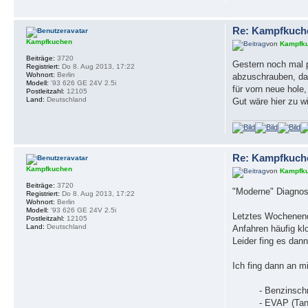
Re: Kampfkuch
Kampfkuchen
von
Kampfk
Beiträge:
3720
Gestern noch mal p
Registriert:
Do 8. Aug 2013, 17:22
Wohnort:
Berlin
abzuschrauben, dan
Modell:
'93 626 GE 24V 2.5i
für vorn neue hole
Postleitzahl:
12105
Land:
Deutschland
Gut wäre hier zu wi
Re: Kampfkuch
Kampfkuchen
von
Kampfk
Beiträge:
3720
"Moderne" Diagnos
Registriert:
Do 8. Aug 2013, 17:22
Wohnort:
Berlin
Modell:
'93 626 GE 24V 2.5i
Letztes Wochenende
Postleitzahl:
12105
Land:
Deutschland
Anfahren häufig kl
Leider fing es dan
Ich fing dann an m
- Benzinschn
- EVAP (Tank