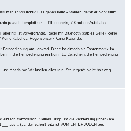
muss man schon richtig Gas geben beim Anfahren, damit er nicht stirbt.
azda ja auch komplett um... 11l Innerorts, 7-8 auf der Autobahn...
 aber nix ist vorverdrahtet. Radio mit Bluetooth (gab es Serie), keine
k? Keine Kabel da. Regensensor? Keine Kabel da.
it Fernbedienung am Lenkrad. Diese ist einfach als Tastenmatrix im
 bei mir die Fernbedienung reinkommt... Da scheint die Fernbedienung
Und Mazda so: Wir knallen alles rein, Steuergerät bleibt halt weg.
er einfach französisch. Kleines Ding: Um die Verkleidung (innen) am
 ___ aus... (Ja, der Scheiß Sitz ist VOM UNTERBODEN aus