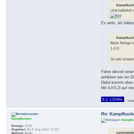
Kampfkuch
Und natürlich
Es wirkt, als hätte
Kampfkuch
Beim Twingo is
1-3-5.
So viel schwer
Fahre derzeit eine
anfahren wie ein D
Dafür kommt oben r
Mit 4,8-5,2l auf m
- "A lo
Re: Kampfkuch
Kampfkuchen
von
Kampfk
Beiträge:
3720
Registriert:
Do 8. Aug 2013, 17:22
commander
Wohnort:
Berlin