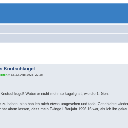
s Knutschkugel
uchen
» Sa 23. Aug 2025, 22:25
Knutschkugel! Wobei er nicht mehr so kugelig ist, wie die 1. Gen.
o zu haben, also hab ich mich etwas umgesehen und tada. Geschichte wiederho
 hat altern lassen, dass mein Twingo I Baujahr 1996 16 war, als ich ihn geka